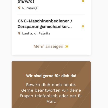
(m/w/d)
double_arrow
Nürnberg
place
CNC-Maschinenbediener /
Zerspanungsmechaniker
double_arrow
(m/w/d) – Lauf an der Pegnitz
Lauf a. d. Pegnitz
place
Mehr anzeigen
double_arrow
Wir sind gerne für dich da!
Bewirb dich noch heute.
Gerne beantworten wir deine
Fragen telefonisch oder per E-
Mail.