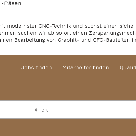
 -Fräsen
 mit modernster CNC-Technik und suchst einen siche
ernehmen suchen wir ab sofort einen Zerspanungsmech
en Bearbeitung von Graphit- und CFC-Bauteilen in 
Jobs finden
Mitarbeiter finden
Qualif
Ort
place