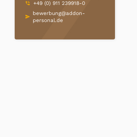
+49 (0) 911 239918-0
phone_in_talk
bewerbung@addon-
send
personal.de