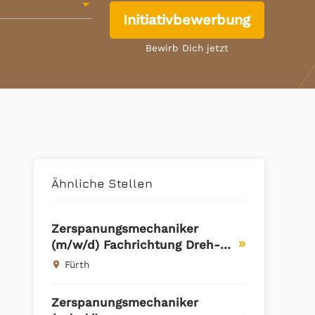
Initiativbewerbung
Bewirb Dich jetzt
Ähnliche Stellen
Zerspanungsmechaniker
(m/w/d) Fachrichtung Dreh-
double_arrow
und Schleiftechnik |
Fürth
place
Direktvermittlung | Region
Fürth
Zerspanungsmechaniker