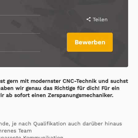
Teilen
share
Bewerben
test gern mit modernster CNC-Technik und suchst
aben wir genau das Richtige für dich! Für ein
ir ab sofort einen Zerspanungsmechaniker.
nde, je nach Qualifikation auch darüber hinaus
ahrenes Team
sparente Kommunikation