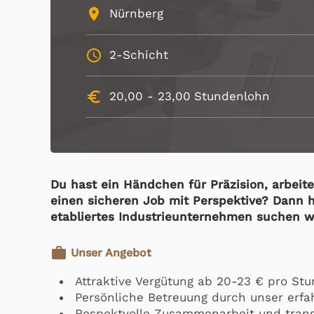
place
Nürnberg
schedule
2-Schicht
euro_symbol
20,00 -
23,00
Stundenlohn
Du hast ein Händchen für Präzision, arbei
einen sicheren Job mit Perspektive? Dann h
etabliertes Industrieunternehmen suchen w
work
Unser Angebot
Attraktive Vergütung ab 20-23 € pro Stu
Persönliche Betreuung durch unser erf
Respektvolle Zusammenarbeit und tran