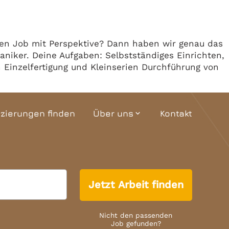
Team
Termine
ren Job mit Perspektive? Dann haben wir genau das
aniker. Deine Aufgaben: Selbstständiges Einrichten,
Einzelfertigung und Kleinserien Durchführung von
izierungen finden
Über uns
Kontakt
expand_more
Unternehmensgeschichte
Interaktiver Grundriss
Jetzt Arbeit finden
Team
Termine
Nicht den passenden
Job gefunden?