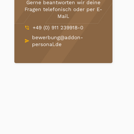
Gerne beantworten wir deine
Fragen telefonisch oder per E-
Mail.
+49 (0) 911 239918-0
phone_in_talk
bewerbung@addon-
send
personal.de