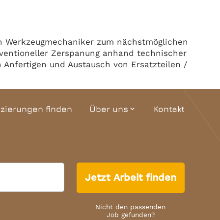
Team
Termine
en Werkzeugmechaniker zum nächstmöglichen
nventioneller Zerspanung anhand technischer
nfertigen und Austausch von Ersatzteilen /
izierungen finden
Über uns
Kontakt
expand_more
Unternehmensgeschichte
Interaktiver Grundriss
Jetzt Arbeit finden
Team
Termine
Nicht den passenden
Job gefunden?