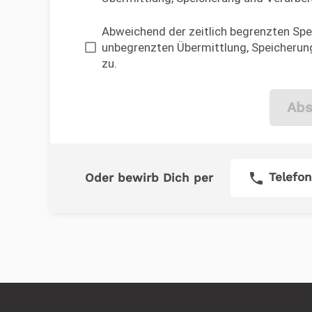
Abweichend der zeitlich begrenzten Spei
unbegrenzten Übermittlung, Speicherung
zu.
Abs
phone
Telefon
Oder bewirb Dich per