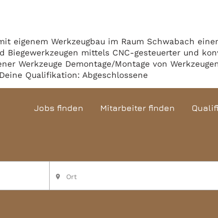
n mit eigenem Werkzeugbau im Raum Schwabach ein
und Biegewerkzeugen mittels CNC-gesteuerter und ko
ner Werkzeuge Demontage/Montage von Werkzeugen A
eine Qualifikation: Abgeschlossene
Jobs finden
Mitarbeiter finden
Qualif
Ort
place