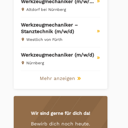
Werkzeugmechaniker (m/w/d)
double_arrow
– Stanzen
Altdorf bei Nürnberg
place
Werkzeugmechaniker –
Stanztechnik (m/w/d)
double_arrow
Westlich von Fürth
place
Werkzeugmechaniker (m/w/d)
double_arrow
Nürnberg
place
Mehr anzeigen
double_arrow
Wir sind gerne für dich da!
Bewirb dich noch heute.