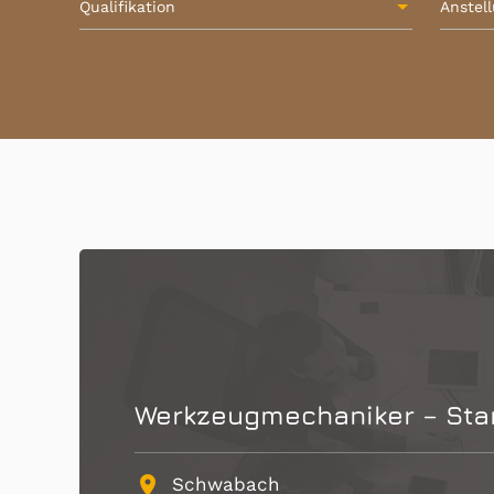
Qualifikation
Anstel
Werkzeugmechaniker – Stan
place
Schwabach