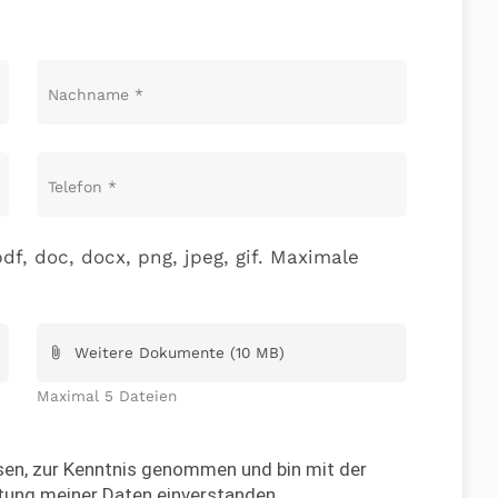
Nachname
*
Telefon
*
df, doc, docx, png, jpeg, gif. Maximale
Weitere Dokumente (10 MB)
attach_file
Maximal 5 Dateien
en, zur Kenntnis genommen und bin mit der
tung meiner Daten einverstanden.