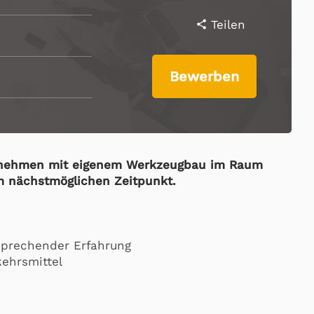
Teilen
share
Bewerben
ernehmen mit eigenem Werkzeugbau im Raum
 nächstmöglichen Zeitpunkt.
sprechender Erfahrung
kehrsmittel