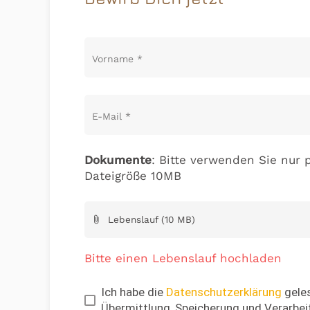
Vorname
*
E-Mail
*
Dokumente
: Bitte verwenden Sie nur p
Dateigröße 10MB
Lebenslauf (10 MB)
attach_file
Bitte einen Lebenslauf hochladen
Ich habe die
Datenschutzerklärung
geles
Übermittlung, Speicherung und Verarbei