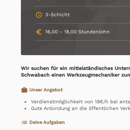
schedule
3-Schicht
euro_symbol
16,00 -
18,00
Stundenlohn
Wir suchen für ein mittelständisches Unt
Schwabach einen Werkzeugmechaniker zum
work
Unser Angebot
Verdienstmöglichkeit von 18€/h bei ent
Gute Anbindung an die öffentlichen Ver
list
Deine Aufgaben