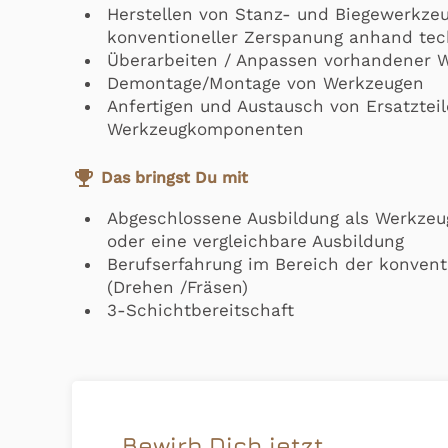
Herstellen von Stanz- und Biegewerkze
konventioneller Zerspanung anhand te
Überarbeiten / Anpassen vorhandener 
Demontage/Montage von Werkzeugen
Anfertigen und Austausch von Ersatztei
Werkzeugkomponenten
emoji_events
Das bringst Du mit
Abgeschlossene Ausbildung als Werkze
oder eine vergleichbare Ausbildung
Berufserfahrung im Bereich der konven
(Drehen /Fräsen)
3-Schichtbereitschaft
Bewirb Dich jetzt