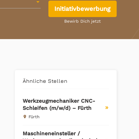
Initiativbewerbung
Bewirb Dich jetzt
Ähnliche Stellen
Werkzeugmechaniker CNC-
Schleifen (m/w/d) – Fürth
double_arrow
Fürth
place
Maschineneinsteller /