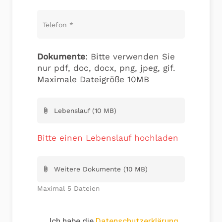
Telefon
*
Dokumente
: Bitte verwenden Sie
nur pdf, doc, docx, png, jpeg, gif.
Maximale Dateigröße 10MB
Lebenslauf (10 MB)
attach_file
Bitte einen Lebenslauf hochladen
Weitere Dokumente (10 MB)
attach_file
Maximal 5 Dateien
Ich habe die
Datenschutzerklärung