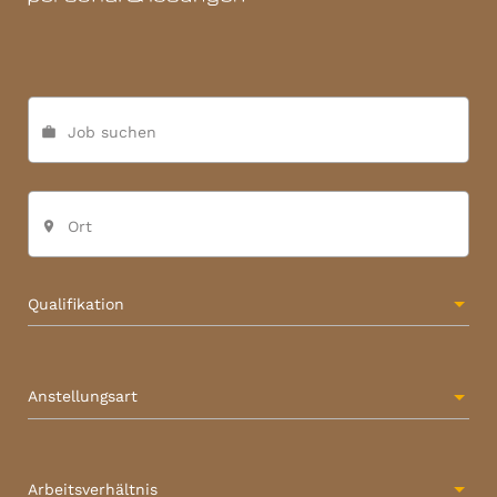
Job suchen
work
Ort
place
Qualifikation
Anstellungsart
Arbeitsverhältnis