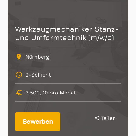
Werkzeugmechaniker Stanz-
und Umformtechnik (m/w/d)
place
Nürnberg
schedule
2-Schicht
euro_symbol
3.500,00
pro Monat
Teilen
share
Bewerben