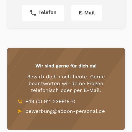
phone
Telefon
E-Mail
Wir sind gerne für dich da!
Bewirb dich noch heute. Gerne
beantworten wir deine Fragen
telefonisch oder per E-Mail.
+49 (0) 911 239918-0
phone_in_talk
bewerbung@addon-personal.de
send