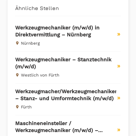
Ähnliche Stellen
Werkzeugmechaniker (m/w/d) in
Direktvermittlung – Nürnberg
double_arrow
Nürnberg
place
Werkzeugmechaniker – Stanztechnik
(m/w/d)
double_arrow
Westlich von Fürth
place
Werkzeugmacher/Werkzeugmechaniker
– Stanz- und Umformtechnik (m/w/d)
double_arrow
Fürth
place
Maschineneinsteller /
Werkzeugmechaniker (m/w/d) –
double_arrow