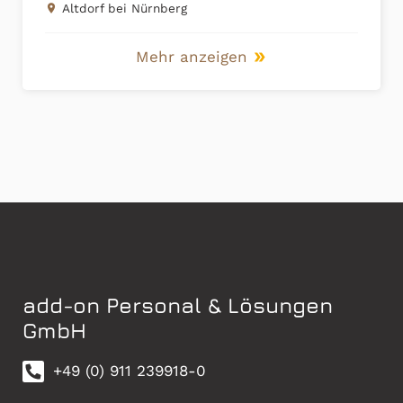
Stanzen
Altdorf bei Nürnberg
place
Mehr anzeigen
double_arrow
add-on Personal & Lösungen
GmbH
+49 (0) 911 239918-0