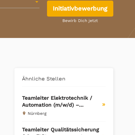
Initiativbewerbung
Bewirb Dich jetzt
Ähnliche Stellen
Teamleiter Elektrotechnik /
Automation (m/w/d) –
double_arrow
Metropolregion Nürnberg
Nürnberg
place
(Direktvermittlung)
Teamleiter Qualitätssicherung