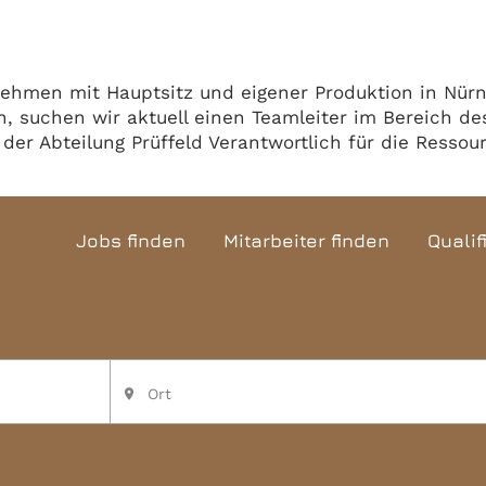
rnehmen mit Hauptsitz und eigener Produktion in Nür
n, suchen wir aktuell einen Teamleiter im Bereich des
 der Abteilung Prüffeld Verantwortlich für die Resso
Jobs finden
Mitarbeiter finden
Qualif
Ort
place