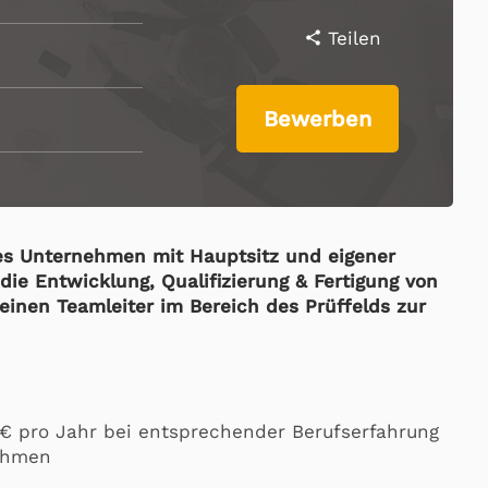
Teilen
share
Bewerben
ges Unternehmen mit Hauptsitz und eigener
ie Entwicklung, Qualifizierung & Fertigung von
einen Teamleiter im Bereich des Prüffelds zur
 € pro Jahr bei entsprechender Berufserfahrung
nehmen