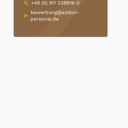
+49 (0) 911 239918-0
phone_in_talk
bewerbung@addon-
send
personal.de