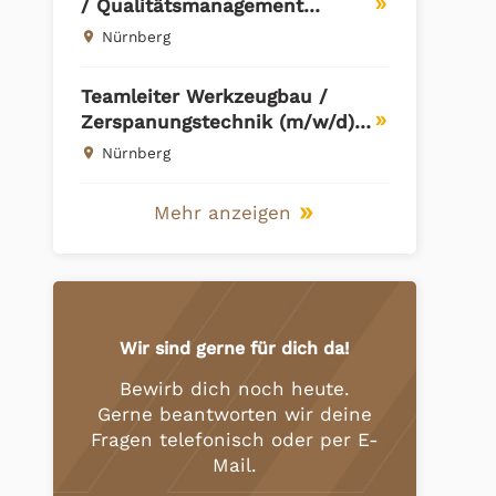
/ Qualitätsmanagement
double_arrow
(m/w/d) Direktvermittlung |
Nürnberg
place
Metropolregion Nürnberg
Teamleiter Werkzeugbau /
Zerspanungstechnik (m/w/d) |
double_arrow
Direktvermittlung | Region
Nürnberg
place
Nürnberg
Mehr anzeigen
double_arrow
Wir sind gerne für dich da!
Bewirb dich noch heute.
Gerne beantworten wir deine
Fragen telefonisch oder per E-
Mail.