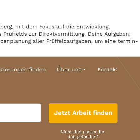
Team
Termine
nberg, mit dem Fokus auf die Entwicklung,
 Prüffelds zur Direktvermittlung. Deine Aufgaben:
urcenplanung aller Prüffeldaufgaben, um eine termin-
izierungen finden
Über uns
Kontakt
expand_more
Unternehmensgeschichte
Interaktiver Grundriss
Jetzt Arbeit finden
Team
Termine
Nicht den passenden
Job gefunden?