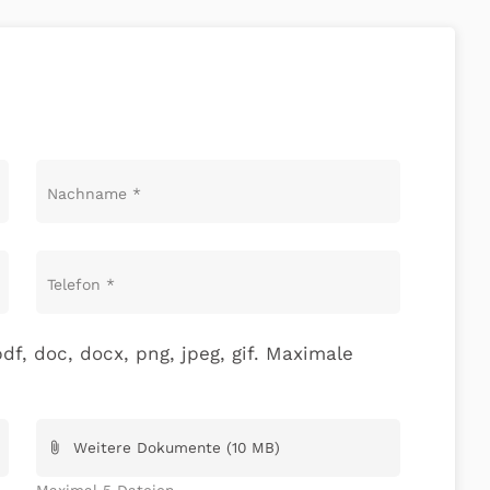
Nachname
*
Telefon
*
df, doc, docx, png, jpeg, gif. Maximale
Weitere Dokumente (10 MB)
attach_file
Maximal 5 Dateien