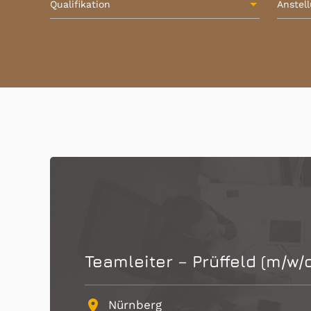
Qualifikation
Anstel
Teamleiter – Prüffeld (m/w/
place
Nürnberg