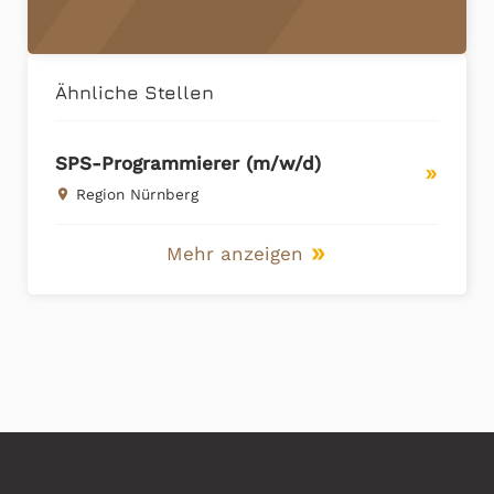
Ähnliche Stellen
SPS-Programmierer (m/w/d)
double_arrow
Region Nürnberg
place
Mehr anzeigen
double_arrow