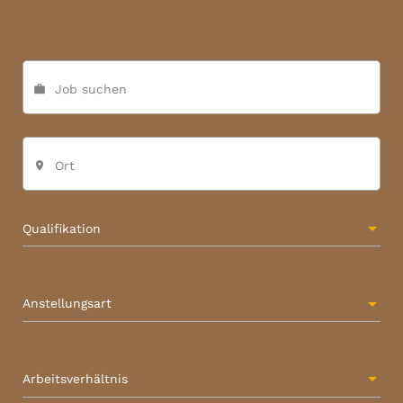
Job suchen
work
Ort
place
Qualifikation
Anstellungsart
Arbeitsverhältnis