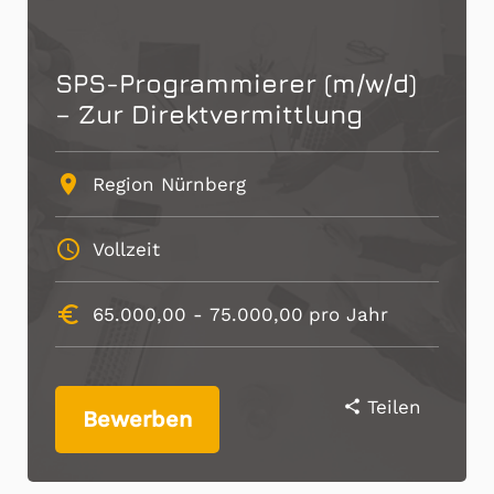
SPS-Programmierer (m/w/d)
– Zur Direktvermittlung
place
Region Nürnberg
schedule
Vollzeit
euro_symbol
65.000,00 -
75.000,00
pro Jahr
Teilen
share
Bewerben