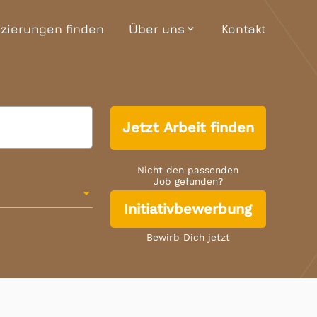
Team
izierungen finden
Über uns
Kontakt
expand_more
Termine
Unternehmensgeschichte
Interaktiver Grundriss
Jetzt Arbeit finden
Team
Termine
Nicht den passenden
Job gefunden?
Initiativbewerbung
Bewirb Dich jetzt