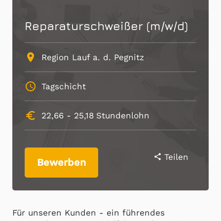
Reparaturschweißer (m/w/d)
place
Region Lauf a. d. Pegnitz
schedule
Tagschicht
euro_symbol
22,66 -
25,18
Stundenlohn
Teilen
share
Bewerben
Für unseren Kunden - ein führendes