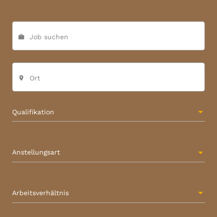
Job suchen
work
Ort
place
Qualifikation
Anstellungsart
Arbeitsverhältnis