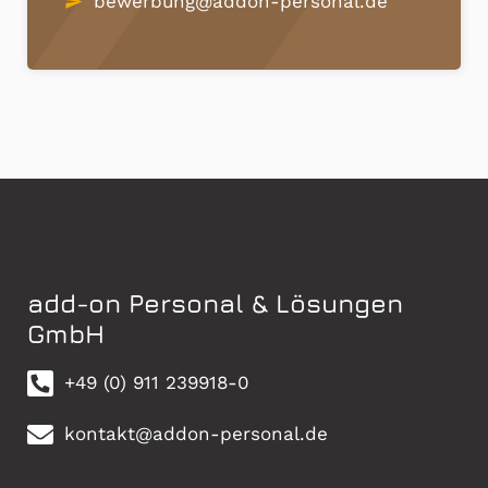
bewerbung@addon-personal.de
send
add-on Personal & Lösungen
GmbH
+49 (0) 911 239918-0
kontakt@addon-personal.de