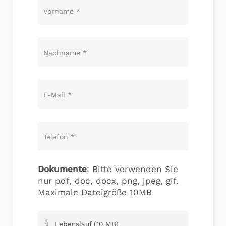
Vorname
*
Nachname
*
E-Mail
*
Telefon
*
Dokumente
: Bitte verwenden Sie
nur pdf, doc, docx, png, jpeg, gif.
Maximale Dateigröße 10MB
Lebenslauf (10 MB)
attach_file