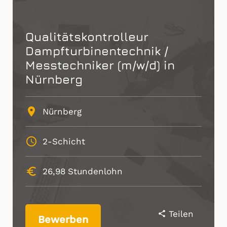
Qualitätskontrolleur
Dampfturbinentechnik /
Messtechniker (m/w/d) in
Nürnberg
place
Nürnberg
schedule
2-Schicht
euro_symbol
26,98
Stundenlohn
Teilen
share
Bewerben