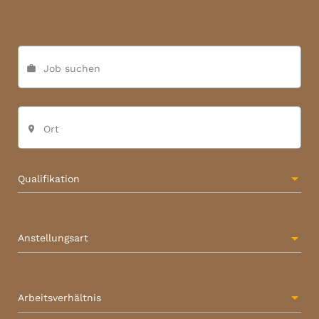
Job suchen
work
Ort
place
Qualifikation
Anstellungsart
Arbeitsverhältnis