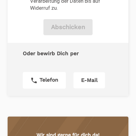
Verarbeitung der Daten bis auf
Widerruf zu.
Abschicken
Oder bewirb Dich per
phone
Telefon
E-Mail
Wir sind gerne für dich da!