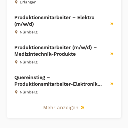
Erlangen
place
Produktionsmitarbeiter – Elektro
(m/w/d)
double_arrow
Nürnberg
place
Produktionsmitarbeiter (m/w/d) –
Medizintechnik-Produkte
double_arrow
Nürnberg
place
Quereinstieg –
Produktionsmitarbeiter-Elektronik
double_arrow
(m/w/d)
Nürnberg
place
Mehr anzeigen
double_arrow