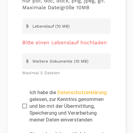
nur pdf, doc, docx, png, jpeg, gif.
Maximale Dateigröße 10MB
Lebenslauf (10 MB)
attach_file
Bitte einen Lebenslauf hochladen
Weitere Dokumente (10 MB)
attach_file
Maximal 5 Dateien
Ich habe die
Datenschutzerklärung
gelesen, zur Kenntnis genommen
und bin mit der Übermittlung,
Speicherung und Verarbeitung
meiner Daten einverstanden.