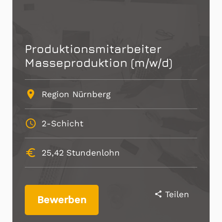
Produktionsmitarbeiter
Masseproduktion (m/w/d)
place
Region Nürnberg
schedule
2-Schicht
euro_symbol
25,42
Stundenlohn
Teilen
share
Bewerben