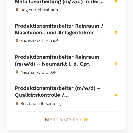
Metallbearbeitung (m/w/d) in der
double_arrow
Region Schwabach
Region Schwabach
place
Produktionsmitarbeiter Reinraum /
Maschinen- und Anlagenführer
double_arrow
(m/w/d) – Neumarkt i. d. Opf.
Neumarkt i. d. OPf.
place
Produktionsmitarbeiter Reinraum
(m/w/d) – Neumarkt i. d. Opf.
double_arrow
Neumarkt i. d. OPf.
place
Produktionsmitarbeiter (m/w/d) –
Qualitätskontrolle /
double_arrow
Maschinenbestückung
Sulzbach-Rosenberg
place
Mehr anzeigen
double_arrow