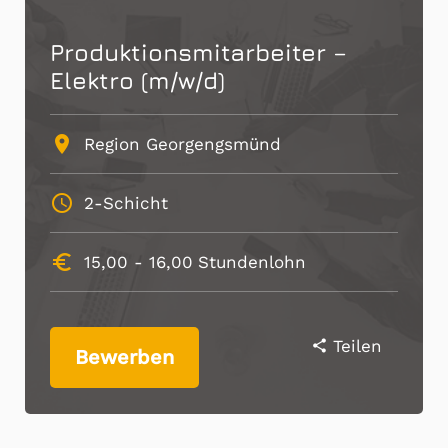
Produktionsmitarbeiter –
Elektro (m/w/d)
place
Region Georgengsmünd
schedule
2-Schicht
euro_symbol
15,00 -
16,00
Stundenlohn
Teilen
share
Bewerben