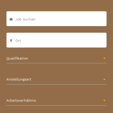
Job suchen
work
Ort
place
Qualifikation
Anstellungsart
Arbeitsverhältnis