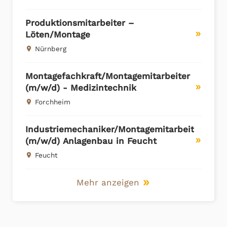
Produktionsmitarbeiter –
Löten/Montage
double_arrow
Nürnberg
place
Montagefachkraft/Montagemitarbeiter
(m/w/d) - Medizintechnik
double_arrow
Forchheim
place
Industriemechaniker/Montagemitarbeiter
(m/w/d) Anlagenbau in Feucht
double_arrow
Feucht
place
Mehr anzeigen
double_arrow