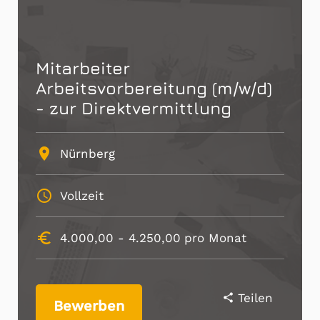
Mitarbeiter
Arbeitsvorbereitung (m/w/d)
- zur Direktvermittlung
place
Nürnberg
schedule
Vollzeit
euro_symbol
4.000,00 -
4.250,00
pro Monat
Teilen
share
Bewerben