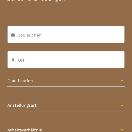
Job suchen
work
Ort
place
Qualifikation
Anstellungsart
Arbeitsverhältnis