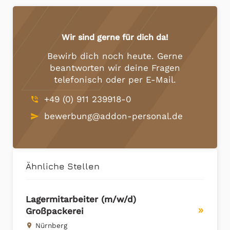
Wir sind gerne für dich da!
Bewirb dich noch heute. Gerne
beantworten wir deine Fragen
telefonisch oder per E-Mail.
+49 (0) 911 239918-0
phone_in_talk
bewerbung@addon-personal.de
send
Ähnliche Stellen
Lagermitarbeiter (m/w/d)
Großpackerei
double_arrow
Nürnberg
place