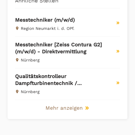
Ähnliche Stellen
Messtechniker (m/w/d)
double_arrow
Region Neumarkt i. d. OPf.
place
Messtechniker [Zeiss Contura G2]
(m/w/d) - Direktvermittlung
double_arrow
Nürnberg
place
Qualitätskontrolleur
Dampfturbinentechnik /
double_arrow
Messtechniker (m/w/d) in Nürnberg
Nürnberg
place
Mehr anzeigen
double_arrow