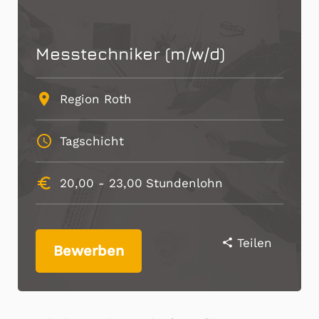
Messtechniker (m/w/d)
place
Region Roth
schedule
Tagschicht
euro_symbol
20,00 -
23,00
Stundenlohn
Teilen
share
Bewerben