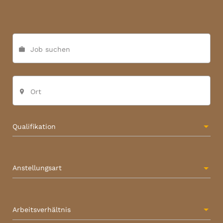
Job suchen
work
Ort
place
Qualifikation
Anstellungsart
Arbeitsverhältnis