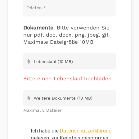
Telefon
*
Dokumente
: Bitte verwenden Sie
nur pdf, doc, docx, png, jpeg, gif.
Maximale Dateigröße 10MB
Lebenslauf (10 MB)
attach_file
Bitte einen Lebenslauf hochladen
Weitere Dokumente (10 MB)
attach_file
Maximal 5 Dateien
Ich habe die
Datenschutzerklärung
gelesen, zur Kenntnis genommen