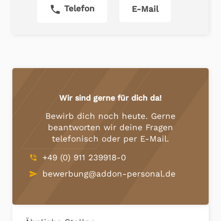
phone
Telefon
E-Mail
Wir sind gerne für dich da!
Bewirb dich noch heute. Gerne
beantworten wir deine Fragen
telefonisch oder per E-Mail.
+49 (0) 911 239918-0
phone_in_talk
bewerbung@addon-personal.de
send