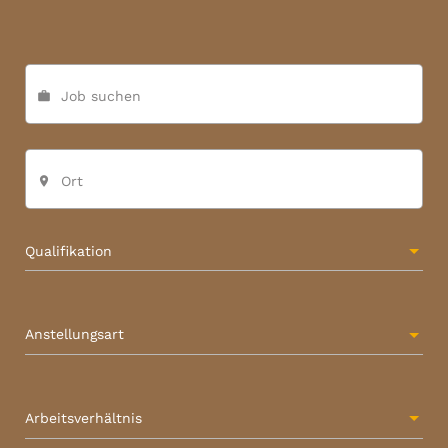
Job suchen
work
Ort
place
Qualifikation
Anstellungsart
Arbeitsverhältnis