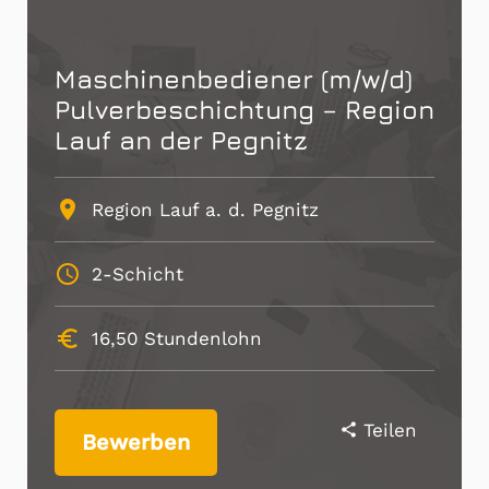
Maschinenbediener (m/w/d)
Pulverbeschichtung – Region
Lauf an der Pegnitz
place
Region Lauf a. d. Pegnitz
schedule
2-Schicht
euro_symbol
16,50
Stundenlohn
Teilen
share
Bewerben