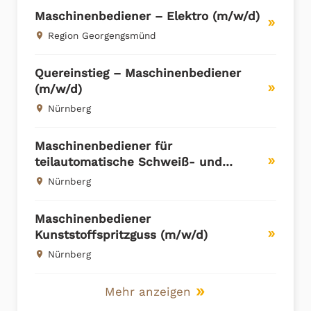
Maschinenbediener – Elektro (m/w/d)
double_arrow
Region Georgengsmünd
place
Quereinstieg – Maschinenbediener
(m/w/d)
double_arrow
Nürnberg
place
Maschinenbediener für
teilautomatische Schweiß- und
double_arrow
Schleifanlagen (m/w/d) in Nürnberg
Nürnberg
place
Maschinenbediener
Kunststoffspritzguss (m/w/d)
double_arrow
Nürnberg
place
Mehr anzeigen
double_arrow