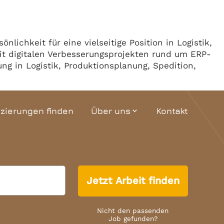
Team
Termine
ichkeit für eine vielseitige Position in Logistik,
it digitalen Verbesserungsprojekten rund um ERP-
ng in Logistik, Produktionsplanung, Spedition,
izierungen finden
Über uns
Kontakt
expand_more
Unternehmensgeschichte
Interaktiver Grundriss
Jetzt Arbeit finden
Team
Termine
Nicht den passenden
Job gefunden?