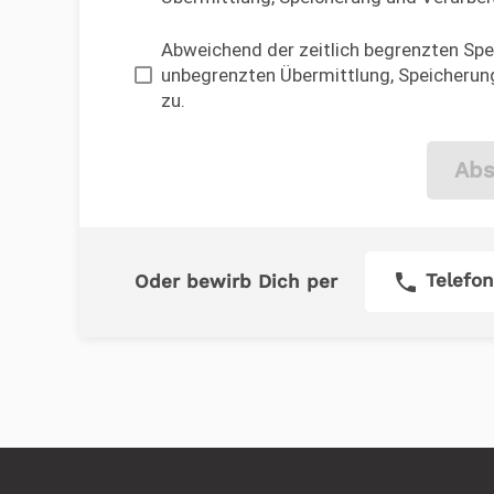
Abweichend der zeitlich begrenzten Spei
unbegrenzten Übermittlung, Speicherung
zu.
Abs
phone
Telefon
Oder bewirb Dich per