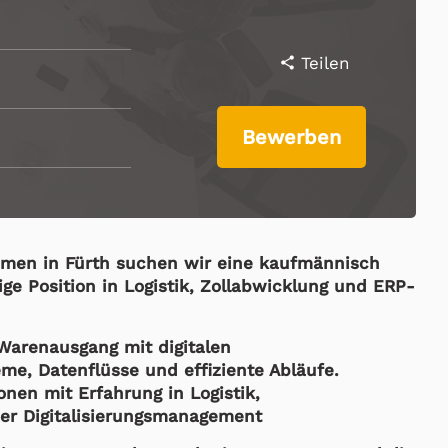
Teilen
share
Bewerben
ehmen in Fürth suchen wir eine kaufmännisch
tige Position in Logistik, Zollabwicklung und ERP-
 Warenausgang mit digitalen
e, Datenflüsse und effiziente Abläufe.
onen mit Erfahrung in Logistik,
der Digitalisierungsmanagement