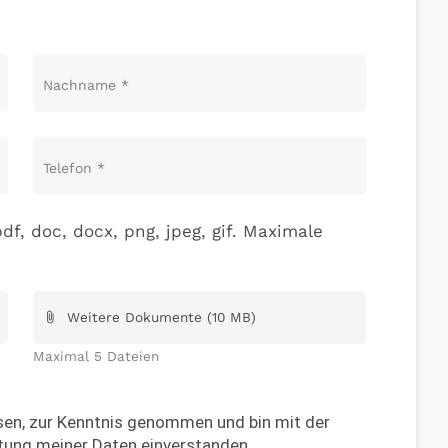
Nachname
*
Telefon
*
df, doc, docx, png, jpeg, gif. Maximale
Weitere Dokumente (10 MB)
attach_file
Maximal 5 Dateien
en, zur Kenntnis genommen und bin mit der
tung meiner Daten einverstanden.