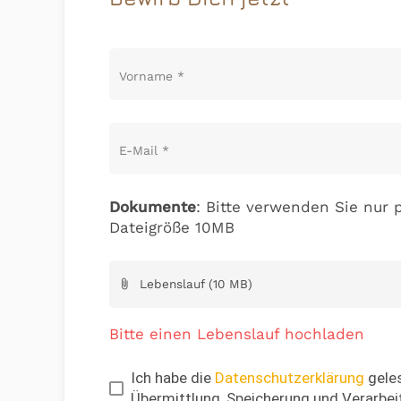
Vorname
*
E-Mail
*
Dokumente
: Bitte verwenden Sie nur p
Dateigröße 10MB
Lebenslauf (10 MB)
attach_file
Bitte einen Lebenslauf hochladen
Ich habe die
Datenschutzerklärung
geles
Übermittlung, Speicherung und Verarbei