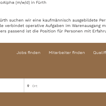
oAlpha (m/w/d) in Fürth
rth suchen wir eine kaufmännisch ausgebildete Persönl
lle verbindet operative Aufgaben im Warenausgang m
rs passend ist die Position für Personen mit Erfahru
Jobs finden
Mitarbeiter finden
Qualif
Ort
place