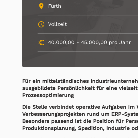
place
Fürth
schedule
Vollzeit
euro_symbol
40.000,00 -
45.000,00
pro Jahr
Für ein mittelständisches Industrieuntern
ausgebildete Persönlichkeit für eine vielsei
Prozessoptimierung
Die Stelle verbindet operative Aufgaben im
Verbesserungsprojekten rund um ERP-System
Besonders passend ist die Position für Pers
Produktionsplanung, Spedition, Industrie o