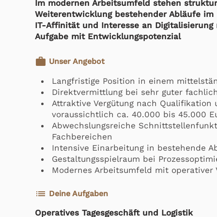
Im modernen Arbeitsumfeld stehen struktu
Weiterentwicklung bestehender Abläufe im 
IT-Affinität und Interesse an Digitalisierun
Aufgabe mit Entwicklungspotenzial
work
Unser Angebot
Langfristige Position in einem mittels
Direktvermittlung bei sehr guter fachli
Attraktive Vergütung nach Qualifikation 
voraussichtlich ca. 40.000 bis 45.000 E
Abwechslungsreiche Schnittstellenfunkti
Fachbereichen
Intensive Einarbeitung in bestehende A
Gestaltungsspielraum bei Prozessoptimie
Modernes Arbeitsumfeld mit operativer 
list
Deine Aufgaben
Operatives Tagesgeschäft und Logistik