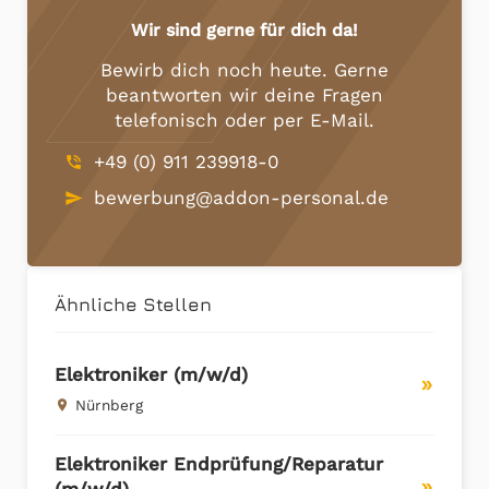
Wir sind gerne für dich da!
Bewirb dich noch heute. Gerne
beantworten wir deine Fragen
telefonisch oder per E-Mail.
+49 (0) 911 239918-0
phone_in_talk
bewerbung@addon-personal.de
send
Ähnliche Stellen
Elektroniker (m/w/d)
double_arrow
Nürnberg
place
Elektroniker Endprüfung/Reparatur
(m/w/d)
double_arrow