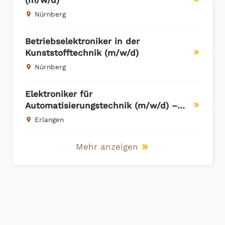
Nürnberg
place
Betriebselektroniker in der
Kunststofftechnik (m/w/d)
double_arrow
Nürnberg
place
Elektroniker für
Automatisierungstechnik (m/w/d) –
double_arrow
Erlangen
Erlangen
place
Mehr anzeigen
double_arrow