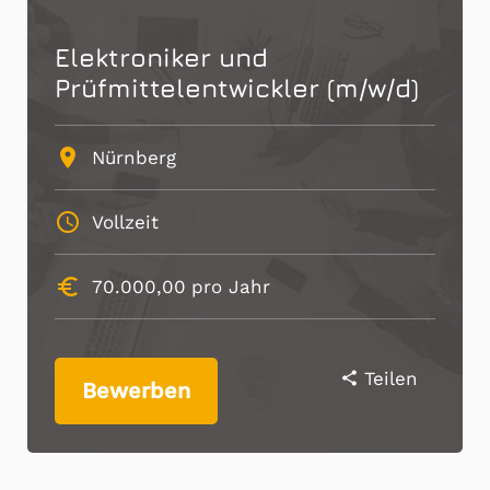
Elektroniker und
Prüfmittelentwickler (m/w/d)
place
Nürnberg
schedule
Vollzeit
euro_symbol
70.000,00
pro Jahr
Teilen
share
Bewerben