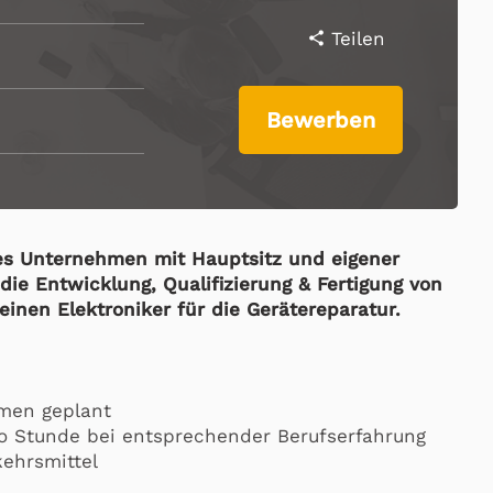
Teilen
share
Bewerben
ges Unternehmen mit Hauptsitz und eigener
ie Entwicklung, Qualifizierung & Fertigung von
einen Elektroniker für die Gerätereparatur.
men geplant
ro Stunde bei entsprechender Berufserfahrung
kehrsmittel