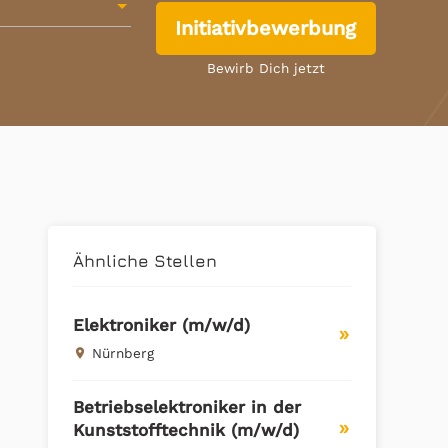
Initiativbewerbung
Bewirb Dich jetzt
Ähnliche Stellen
Elektroniker (m/w/d)
double_arrow
Nürnberg
place
Betriebselektroniker in der
Kunststofftechnik (m/w/d)
double_arrow