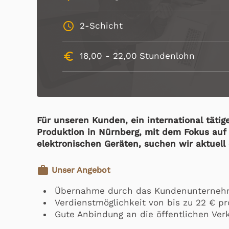
schedule
2-Schicht
euro_symbol
18,00 -
22,00
Stundenlohn
Für unseren Kunden, ein international täti
Produktion in Nürnberg, mit dem Fokus auf d
elektronischen Geräten, suchen wir aktuell 
work
Unser Angebot
Übernahme durch das Kundenunterneh
Verdienstmöglichkeit von bis zu 22 € p
Gute Anbindung an die öffentlichen Ver