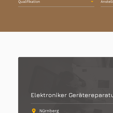
Qualifikation
Anstel
Elektroniker Gerätereparatu
place
Nürnberg