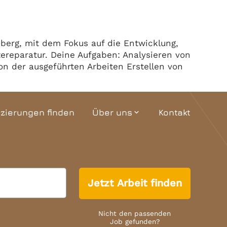
Team
Termine
nberg, mit dem Fokus auf die Entwicklung,
ätereparatur. Deine Aufgaben: Analysieren von
n der ausgeführten Arbeiten Erstellen von
izierungen finden
Über uns
Kontakt
expand_more
Unternehmensgeschichte
Interaktiver Grundriss
Jetzt Arbeit finden
Team
Termine
Nicht den passenden
Job gefunden?