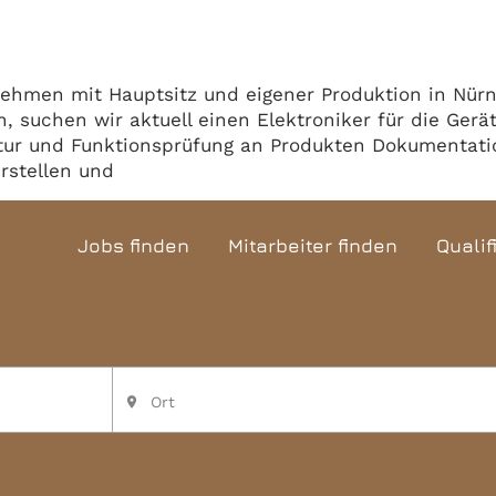
rnehmen mit Hauptsitz und eigener Produktion in Nür
n, suchen wir aktuell einen Elektroniker für die Ger
tur und Funktionsprüfung an Produkten Dokumentatio
rstellen und
Jobs finden
Mitarbeiter finden
Qualif
Ort
place