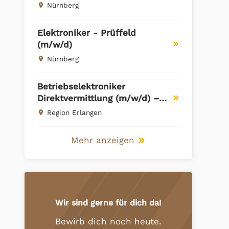
Nürnberg
place
Elektroniker - Prüffeld
(m/w/d)
double_arrow
Nürnberg
place
Betriebselektroniker
Direktvermittlung (m/w/d) –
double_arrow
Region Erlangen
Region Erlangen
place
Mehr anzeigen
double_arrow
Wir sind gerne für dich da!
Bewirb dich noch heute.