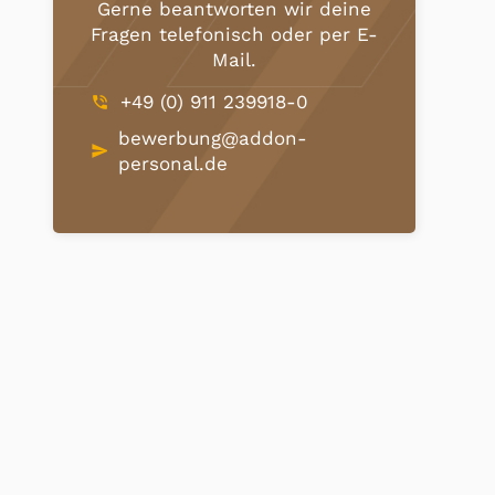
Gerne beantworten wir deine
Fragen telefonisch oder per E-
Mail.
+49 (0) 911 239918-0
phone_in_talk
bewerbung@addon-
send
personal.de