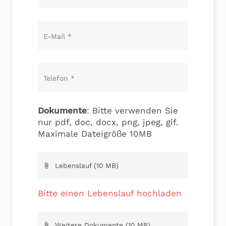
E-Mail
*
Telefon
*
Dokumente
: Bitte verwenden Sie
nur pdf, doc, docx, png, jpeg, gif.
Maximale Dateigröße 10MB
Lebenslauf (10 MB)
attach_file
Bitte einen Lebenslauf hochladen
Weitere Dokumente (10 MB)
attach_file