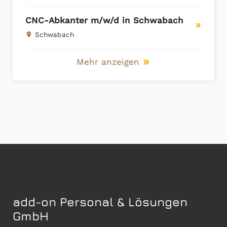
CNC-Abkanter m/w/d in Schwabach
double_arrow
Schwabach
place
Mehr anzeigen
double_arrow
add-on Personal & Lösungen
GmbH