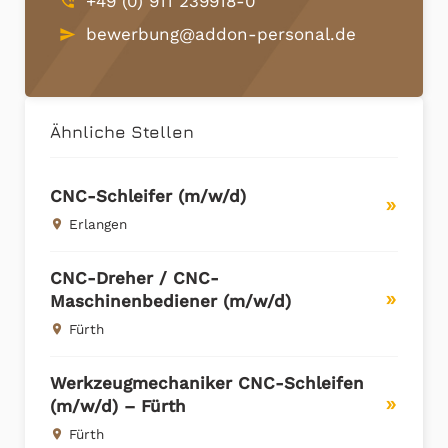
+49 (0) 911 239918-0
phone_in_talk
bewerbung@addon-personal.de
send
Ähnliche Stellen
CNC-Schleifer (m/w/d)
double_arrow
Erlangen
place
CNC-Dreher / CNC-
Maschinenbediener (m/w/d)
double_arrow
Fürth
place
Werkzeugmechaniker CNC-Schleifen
(m/w/d) – Fürth
double_arrow
Fürth
place