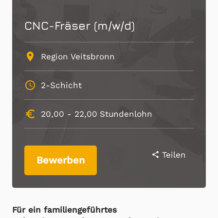
CNC-Fräser (m/w/d)
place
Region Veitsbronn
schedule
2-Schicht
euro_symbol
20,00 -
22,00
Stundenlohn
Teilen
share
Bewerben
Für ein familiengeführtes