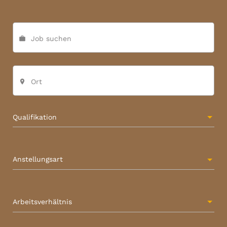
Job suchen
work
Ort
place
Qualifikation
Anstellungsart
Arbeitsverhältnis